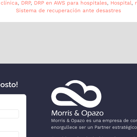
clínica
,
DRP
,
DRP en AWS para hospitales
,
Hospital
,
Sistema de recuperación ante desastres
costo!
Morris & Opazo es una empresa de cons
enorgullece ser un Partner estratégi