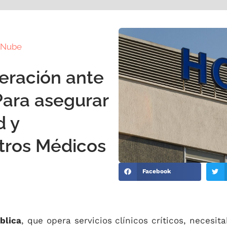
a Nube
eración ante
Para asegurar
d y
ntros Médicos
Facebook
blica
, que opera servicios clínicos críticos, necesit