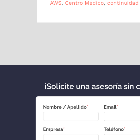
AWS
,
Centro Médico
,
continuidad 
¡Solicite una asesoría sin 
Nombre / Apellido
*
Email
*
Empresa
*
Teléfono
*