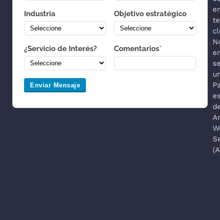
e
Industria
Objetivo estratégico
t
cl
N
¿Servicio de Interés?
Comentarios
*
e
s
u
P
Enviar Mensaje
es
d
A
W
S
(