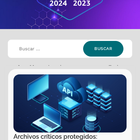
Selección:
Industria: Government
,
Offering:
Application Modernization
Archivos críticos protegidos: