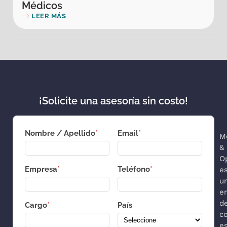
Médicos
LEER MÁS
¡Solicite una asesoría sin costo!
Nombre / Apellido
*
Email
*
M
&
O
Empresa
*
Teléfono
*
e
u
e
d
Cargo
*
País
co
es