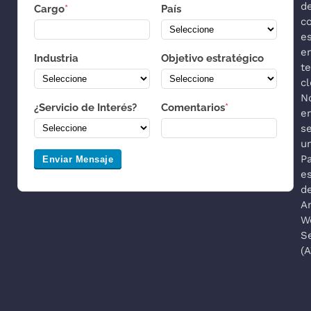
d
Cargo
*
País
co
es
e
Industria
Objetivo estratégico
t
cl
N
¿Servicio de Interés?
Comentarios
*
e
s
u
P
Enviar Mensaje
es
d
A
W
S
(