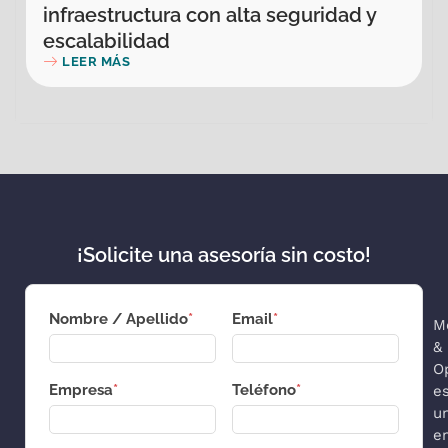
infraestructura con alta seguridad y
escalabilidad
LEER MÁS
¡Solicite una asesoría sin costo!
Nombre / Apellido
*
Email
*
M
&
O
Empresa
*
Teléfono
*
e
u
e