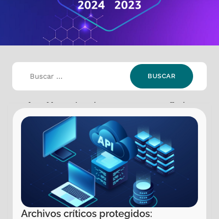
Selección:
Industria: Government
,
Offering:
Application Modernization
Archivos críticos protegidos: