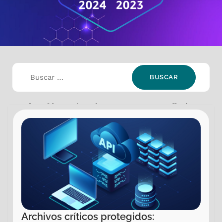
Selección:
Industria: Government
,
Offering:
Application Modernization
Archivos críticos protegidos: