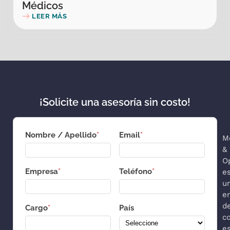
Médicos
LEER MÁS
¡Solicite una asesoría sin costo!
Nombre / Apellido
*
Email
*
M
&
O
Empresa
*
Teléfono
*
e
u
e
d
Cargo
*
País
co
es