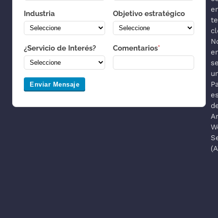
e
Industria
Objetivo estratégico
t
cl
N
¿Servicio de Interés?
Comentarios
*
e
s
u
P
Enviar Mensaje
es
d
A
W
S
(