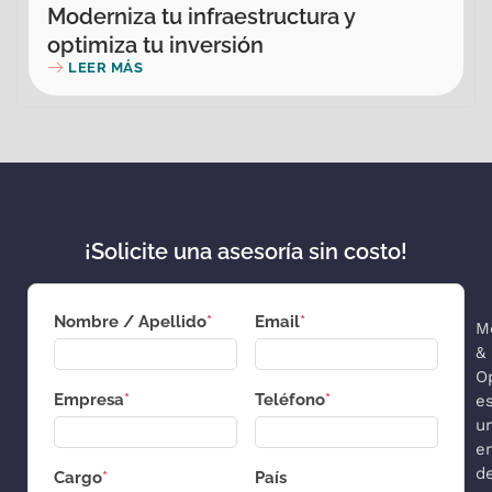
Moderniza tu infraestructura y
optimiza tu inversión
LEER MÁS
¡Solicite una asesoría sin costo!
Nombre / Apellido
*
Email
*
M
&
O
Empresa
*
Teléfono
*
e
u
e
d
Cargo
*
País