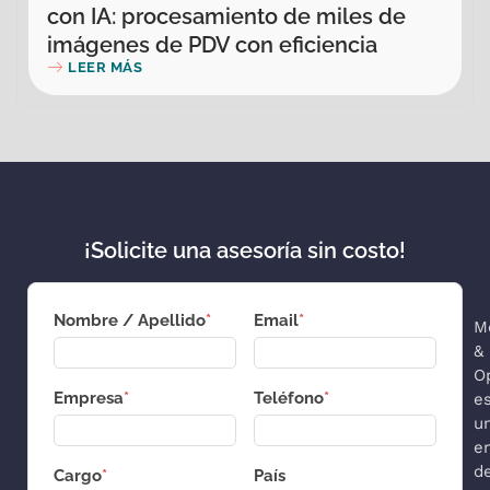
con IA: procesamiento de miles de
imágenes de PDV con eficiencia
LEER MÁS
¡Solicite una asesoría sin costo!
Nombre / Apellido
*
Email
*
M
&
O
Empresa
*
Teléfono
*
e
u
e
d
Cargo
*
País